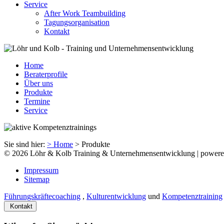
Service
After Work Teambuilding
Tagungsorganisation
Kontakt
Home
Beraterprofile
Über uns
Produkte
Termine
Service
Sie sind hier:
> Home
>
Produkte
© 2026 Löhr & Kolb Training & Unternehmensentwicklung | power
Impressum
Sitemap
Führungskräftecoaching
,
Kulturentwicklung
und
Kompetenztraining
Kontakt