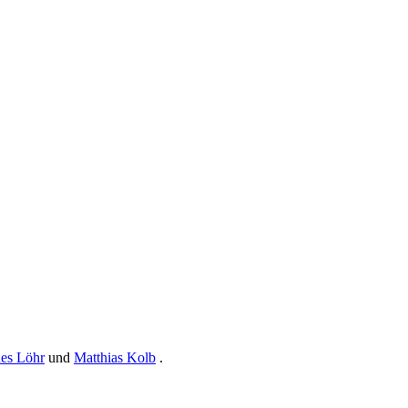
nes Löhr
und
Matthias Kolb
.