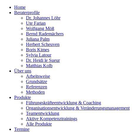
Home
Beraterprofile
Dr. Johannes Löhr
Ute Farian
Wolfgang Möß
Bernd Rademächers
Juliana Palm
Herbert Scheuven
Boris Kimes
Sylvia Latour
Dr. Heidi le Sueur
Matthias Kolb
Über uns
Arbeitsweise
Grundsätze
Referenzen
Methoden
Produkte
Führungskräfteentwicklung & Coaching
Organisationsentwicklung & Veränderungsmanagement
Teamentwicklung
Aktive Kompetenztrainings
Alle Produkte
Termine