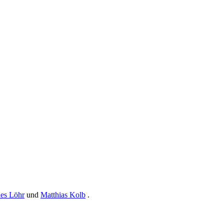
nes Löhr
und
Matthias Kolb
.