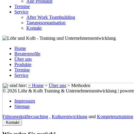
Alle Produkte
Termine
Service
After Work Teambuilding
Tagungsorganisation
Kontakt
Home
Beraterprofile
Über uns
Produkte
Termine
Service
Sie sind hier:
> Home
>
Über uns
>
Methoden
© 2026 Löhr & Kolb Training & Unternehmensentwicklung | power
Impressum
Sitemap
Führungskräftecoaching
,
Kulturentwicklung
und
Kompetenztraining
Kontakt