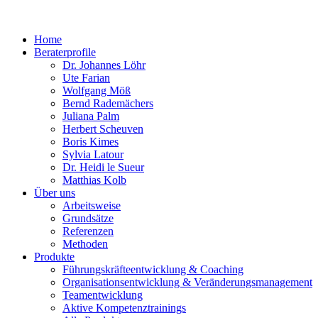
Home
Beraterprofile
Dr. Johannes Löhr
Ute Farian
Wolfgang Möß
Bernd Rademächers
Juliana Palm
Herbert Scheuven
Boris Kimes
Sylvia Latour
Dr. Heidi le Sueur
Matthias Kolb
Über uns
Arbeitsweise
Grundsätze
Referenzen
Methoden
Produkte
Führungskräfteentwicklung & Coaching
Organisationsentwicklung & Veränderungsmanagement
Teamentwicklung
Aktive Kompetenztrainings